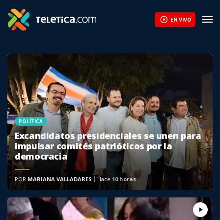
EN VIVO
POLÍTICA
Excandidatos presidenciales se unen para
impulsar comités patrióticos por la
democracia
POR
MARIANA VALLADARES
Hace
10 horas