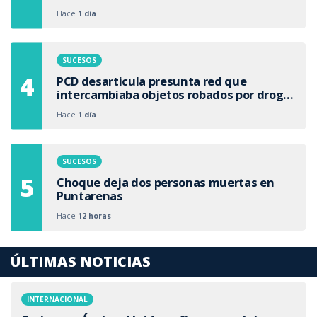
Hace
1 día
SUCESOS
PCD desarticula presunta red que
intercambiaba objetos robados por droga
en San Carlos
Hace
1 día
SUCESOS
Choque deja dos personas muertas en
Puntarenas
Hace
12 horas
ÚLTIMAS NOTICIAS
INTERNACIONAL