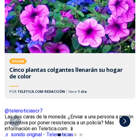
HOGAR
Cinco plantas colgantes llenarán su hogar
de color
POR
TELETICA.COM REDACCIÓN
Hace
1 día
@telenoticiascr7
@
Las dos caras de la moneda: ¿Enviar a una persona a prisión
CC
preventiva por poner resistencia a un policía? Más
p
información en Teletica.com. 📱
Te
♬ sonido original - Telenoticias
♬ 