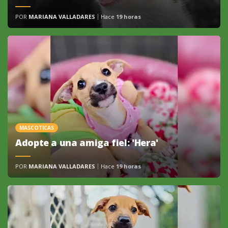
POR
MARIANA VALLADARES
Hace
19 horas
MASCOTICAS
Adopte a una amiga fiel: 'Hera'
POR
MARIANA VALLADARES
Hace
19 horas