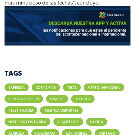
más minucioso de las fechas”, concluyó.
TAGS
SAPRISSA
COSTA RICA
TIBÁS
FUTBOL NACIONAL
PRIMERA DIVISIÓN
UNAFUT
TELETICA
TELETICA.COM
TELETICA DEPORTES
NOTICIAS COSTA RICA
ALAJUELENSE
LA LIGA
ALAJUELA
HEREDIANO
CARTAGINÉS
CARTAGO