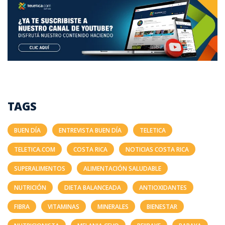
TAGS
BUEN DÍA
ENTREVISTA BUEN DÍA
TELETICA
TELETICA.COM
COSTA RICA
NOTICIAS COSTA RICA
SUPERALIMENTOS
ALIMENTACIÓN SALUDABLE
NUTRICIÓN
DIETA BALANCEADA
ANTIOXIDANTES
FIBRA
VITAMINAS
MINERALES
BIENESTAR