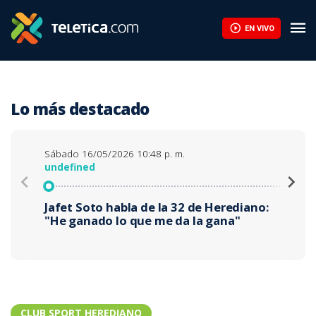
Marcel Hernández: "Jugué con solo una rodilla, ni siquiera entren
EN VIVO
Lo más destacado
Sábado 16/05/2026 10:48 p. m.
S
undefined
u
Jafet Soto habla de la 32 de Herediano:
J
"He ganado lo que me da la gana"
CLUB SPORT HEREDIANO