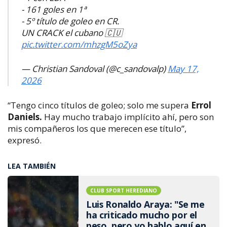
- 161 goles en 1ª
- 5º título de goleo en CR.
UN CRACK el cubano 🇨🇺
pic.twitter.com/mhzgM5oZya
— Christian Sandoval (@c_sandovalp)
May 17,
2026
“Tengo cinco títulos de goleo; solo me supera
Errol
Daniels.
Hay mucho trabajo implícito ahí, pero son
mis compañeros los que merecen ese título”,
expresó.
LEA TAMBIÉN
CLUB SPORT HEREDIANO
Luis Ronaldo Araya: "Se me
ha criticado mucho por el
peso, pero yo hablo aquí en