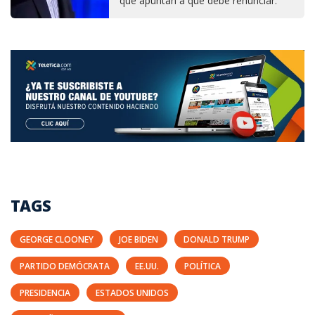
que apuntan a que debe renunciar.
TAGS
GEORGE CLOONEY
JOE BIDEN
DONALD TRUMP
PARTIDO DEMÓCRATA
EE.UU.
POLÍTICA
PRESIDENCIA
ESTADOS UNIDOS