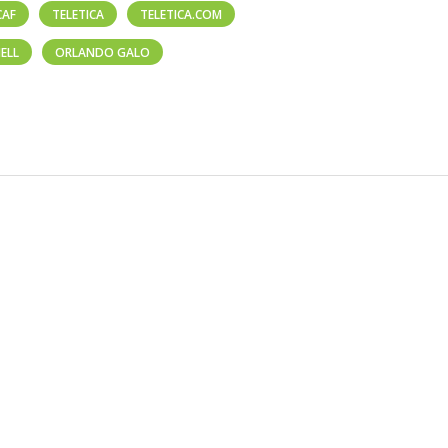
CAF
TELETICA
TELETICA.COM
ELL
ORLANDO GALO