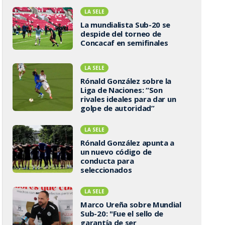
LA SELE
La mundialista Sub-20 se
despide del torneo de
Concacaf en semifinales
LA SELE
Rónald González sobre la
Liga de Naciones: “Son
rivales ideales para dar un
golpe de autoridad”
LA SELE
Rónald González apunta a
un nuevo código de
conducta para
seleccionados
LA SELE
Marco Ureña sobre Mundial
Sub-20: "Fue el sello de
garantía de ser