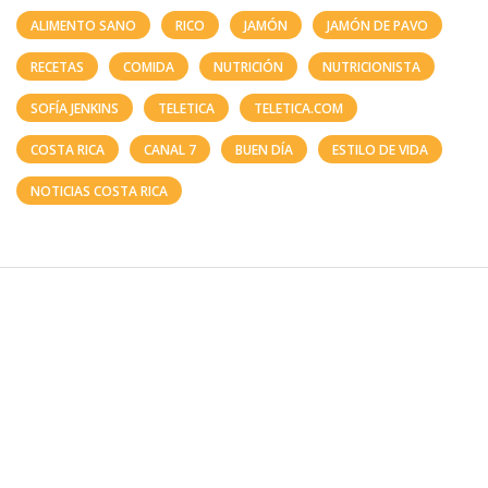
ALIMENTO SANO
RICO
JAMÓN
JAMÓN DE PAVO
RECETAS
COMIDA
NUTRICIÓN
NUTRICIONISTA
SOFÍA JENKINS
TELETICA
TELETICA.COM
COSTA RICA
CANAL 7
BUEN DÍA
ESTILO DE VIDA
NOTICIAS COSTA RICA