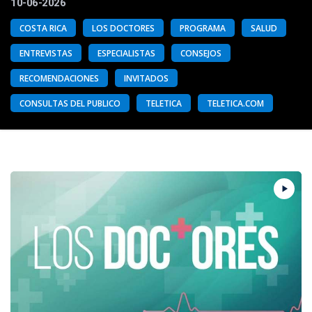
10-06-2026
COSTA RICA
LOS DOCTORES
PROGRAMA
SALUD
ENTREVISTAS
ESPECIALISTAS
CONSEJOS
RECOMENDACIONES
INVITADOS
CONSULTAS DEL PUBLICO
TELETICA
TELETICA.COM