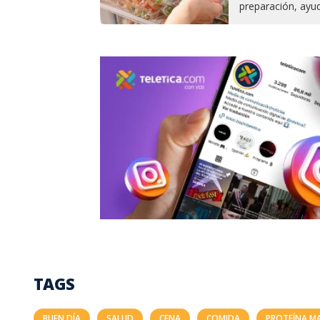
preparación, ayud
TAGS
BUEN DÍA
SALUD
CENA
COMIDA
PROTEÍNA M