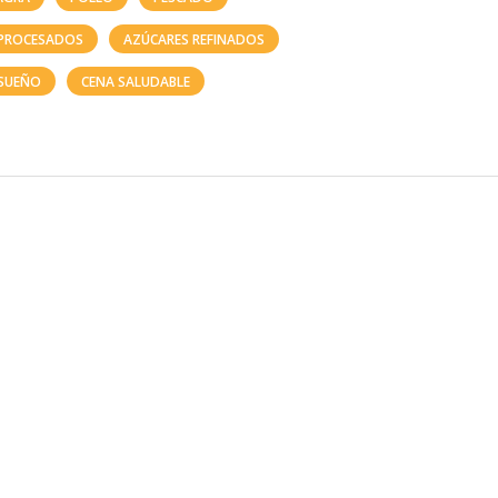
 PROCESADOS
AZÚCARES REFINADOS
SUEÑO
CENA SALUDABLE