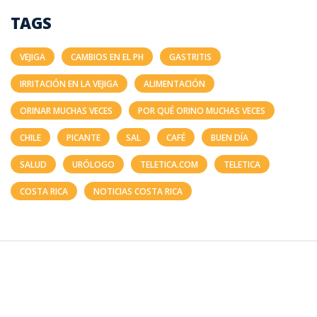
TAGS
VEJIGA
CAMBIOS EN EL PH
GASTRITIS
IRRITACIÓN EN LA VEJIGA
ALIMENTACIÓN
ORINAR MUCHAS VECES
POR QUÉ ORINO MUCHAS VECES
CHILE
PICANTE
SAL
CAFÉ
BUEN DÍA
SALUD
URÓLOGO
TELETICA.COM
TELETICA
COSTA RICA
NOTICIAS COSTA RICA