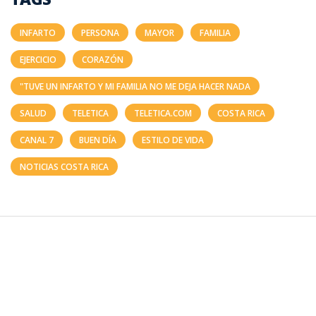
INFARTO
PERSONA
MAYOR
FAMILIA
EJERCICIO
CORAZÓN
"TUVE UN INFARTO Y MI FAMILIA NO ME DEJA HACER NADA
SALUD
TELETICA
TELETICA.COM
COSTA RICA
CANAL 7
BUEN DÍA
ESTILO DE VIDA
NOTICIAS COSTA RICA