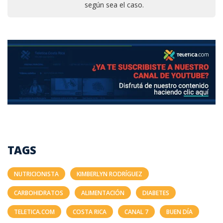
según sea el caso.
TAGS
NUTRICIONISTA
KIMBERLYN RODRÍGUEZ
CARBOHIDRATOS
ALIMENTACIÓN
DIABETES
TELETICA.COM
COSTA RICA
CANAL 7
BUEN DÍA