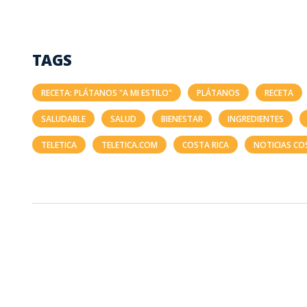
TAGS
RECETA: PLÁTANOS "A MI ESTILO"
PLÁTANOS
RECETA
SALUDABLE
SALUD
BIENESTAR
INGREDIENTES
TELETICA
TELETICA.COM
COSTA RICA
NOTICIAS CO