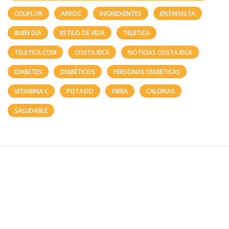
COLIFLOR
ARROZ
INGREDIENTES
ENTREVISTA
BUEN DÍA
ESTILO DE VIDA
TELETICA
TELETICA.COM
COSTA RICA
NOTICIAS COSTA RICA
DIABETES
DIABÉTICOS
PERSONAS DIABÉTICAS
VITAMINA C
POTASIO
FIBRA
CALORÍAS
SALUDABLE