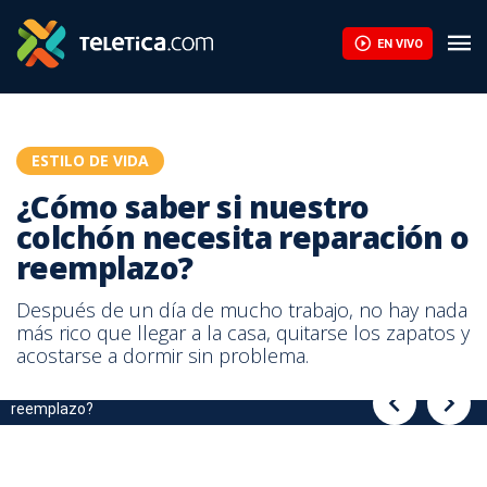
Cinco plantas colgantes llenarán su hogar de color | Teletica
EN VIVO
ESTILO DE VIDA
¿Cómo saber si nuestro
colchón necesita reparación o
reemplazo?
Después de un día de mucho trabajo, no hay nada
más rico que llegar a la casa, quitarse los zapatos y
acostarse a dormir sin problema.
¿Cómo saber si nuestro colchón necesita reparación o
¿Cómo saber si nuestro colchón necesita reparación o
reemplazo?
reemplazo?