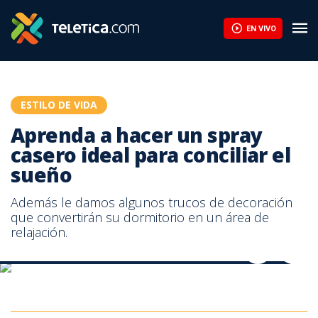
Aprenda a hacer un spray casero ideal para conciliar el sueño | T
EN VIVO
ESTILO DE VIDA
Aprenda a hacer un spray
casero ideal para conciliar el
sueño
Además le damos algunos trucos de decoración
que convertirán su dormitorio en un área de
relajación.
Aprenda a hacer un spray casero ideal para conciliar el sueño
Aprenda a hacer un spray casero ideal para conciliar el sueño