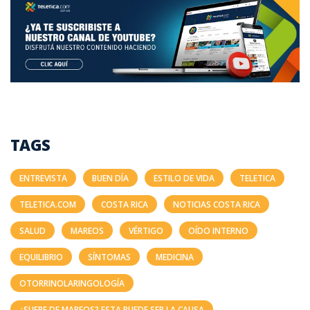
TAGS
ENTREVISTA
BUEN DÍA
ESTILO DE VIDA
TELETICA
TELETICA.COM
COSTA RICA
NOTICIAS COSTA RICA
SALUD
MAREOS
VÉRTIGO
OÍDO INTERNO
EQUILIBRIO
SÍNTOMAS
MEDICINA
OTORRINOLARINGOLOGÍA
¿SUFRE DE MAREOS? ESTA PUEDE SER LA CAUSA