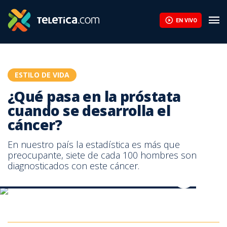
¿Qué pasa en la próstata cuando se desarrolla el cáncer? | Tele
EN VIVO
ESTILO DE VIDA
¿Qué pasa en la próstata
cuando se desarrolla el
cáncer?
En nuestro país la estadística es más que
preocupante, siete de cada 100 hombres son
diagnosticados con este cáncer.
¿Qué pasa en la próstata cuando se desarrolla el cáncer?
¿Qué pasa en la próstata cuando se desarrolla el cáncer?