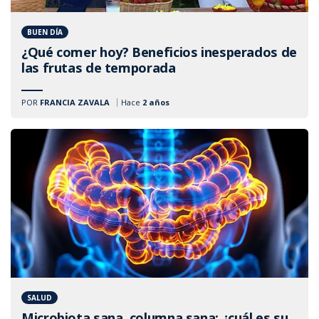
BUEN DÍA
¿Qué comer hoy? Beneficios inesperados de
las frutas de temporada
POR
FRANCIA ZAVALA
Hace
2 años
SALUD
Microbiota sana, columna sana: ¿cuál es su