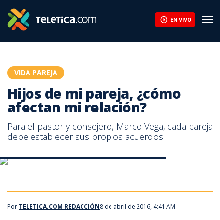
Hijos de mi pareja, ¿cómo afectan mi relación? | Teletica
EN VIVO
VIDA PAREJA
Hijos de mi pareja, ¿cómo
afectan mi relación?
Para el pastor y consejero, Marco Vega, cada pareja
debe establecer sus propios acuerdos
Los hijos de mi pareja ¿cómo afectan mi relación?
Los hijos de mi pareja ¿cómo afectan mi relación?
Los hijos de mi pareja ¿cómo afectan mi relación?
Por
TELETICA.COM REDACCIÓN
8 de abril de 2016, 4:41 AM