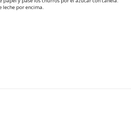
e papel y pase los churros por el azúcar con canela.
e leche por encima.