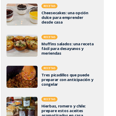
RECETAS
Cheesecakes: una opción
dulce para emprender
desde casa
RECETAS
Muffins salados: una receta
fácil para desayunos y
meriendas
RECETAS
Tres picadillos que puede
preparar con anticipación y
congelar
RECETAS
Hierbas, romero y chile:
prepare estos aceites
aromatizados en casa