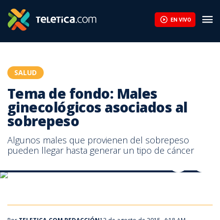
Tema de fondo: Males ginecológicos asociados al sobrepeso | 
EN VIVO
SALUD
Tema de fondo: Males
ginecológicos asociados al
sobrepeso
Algunos males que provienen del sobrepeso
pueden llegar hasta generar un tipo de cáncer
Tema de fondo: Males ginecológicos asociados al sobrepeso
Tema de fondo: Males ginecológicos asociados al sobrepeso