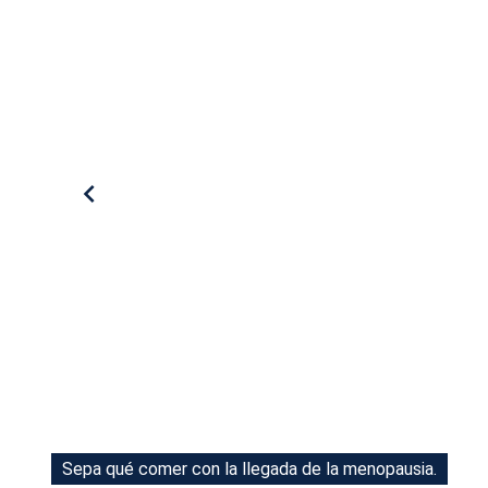
Tu Cara Me Suena
Sepa qué comer con la llegada de la menopausia.
Sepa qué comer con la llegada de la menopausia.