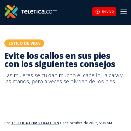
Evite los callos en sus pies con los siguientes consejos | Teleti
EN VIVO
ESTILO DE VIDA
Evite los callos en sus pies
con los siguientes consejos
Las mujeres se cuidan mucho el cabello, la cara y
las manos, pero a veces se olvidan de los pies.
Evite los callos en sus pies con los siguientes consejos
Aprenda a darle forma a sus cejas con estos consejos
Por
TELETICA.COM REDACCIÓN
10 de octubre de 2017, 5:06 AM