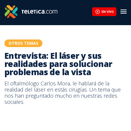
Entrevista: El láser y sus realidades para solucionar problemas de
EN VIVO
OTROS TEMAS
Entrevista: El láser y sus
realidades para solucionar
problemas de la vista
El oftalmólogo Carlos Mora, le hablará de la
realidad del láser en estás cirugías. Un tema que
nos han preguntado mucho en nuestras redes
sociales.
Cirugía láser
Cirugía láser