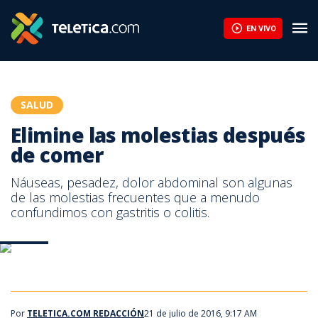
Elimine las molestias después de comer | Teletica
EN VIVO
SALUD
Elimine las molestias después
de comer
Náuseas, pesadez, dolor abdominal son algunas
de las molestias frecuentes que a menudo
confundimos con gastritis o colitis.
NeoLab
NeoLab
NeoLab
Por
TELETICA.COM REDACCIÓN
21 de julio de 2016, 9:17 AM