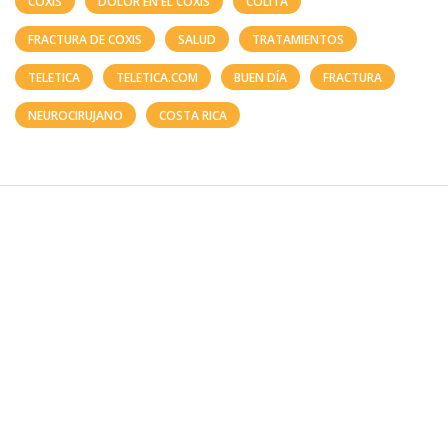
COXIS
DOLOR EN EL COXIS
COLITA
FRACTURA DE COXIS
SALUD
TRATAMIENTOS
TELETICA
TELETICA.COM
BUEN DÍA
FRACTURA
NEUROCIRUJANO
COSTA RICA