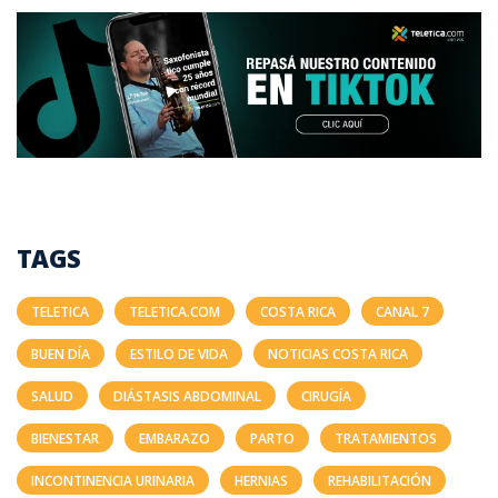
TAGS
TELETICA
TELETICA.COM
COSTA RICA
CANAL 7
BUEN DÍA
ESTILO DE VIDA
NOTICIAS COSTA RICA
SALUD
DIÁSTASIS ABDOMINAL
CIRUGÍA
BIENESTAR
EMBARAZO
PARTO
TRATAMIENTOS
INCONTINENCIA URINARIA
HERNIAS
REHABILITACIÓN