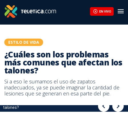
Cuatro alternativas naturales que pueden aliviar sus piernas can
EN VIVO
ESTILO DE VIDA
¿Cuáles son los problemas
más comunes que afectan los
talones?
Si a eso le sumamos el uso de zapatos
inadecuados, ya se puede imaginar la cantidad de
lesiones que se generan en esa parte del pie.
¿Cuáles son los problemas más comunes que afectan los
¿Cuáles son los problemas más comunes que afectan los
talones?
talones?