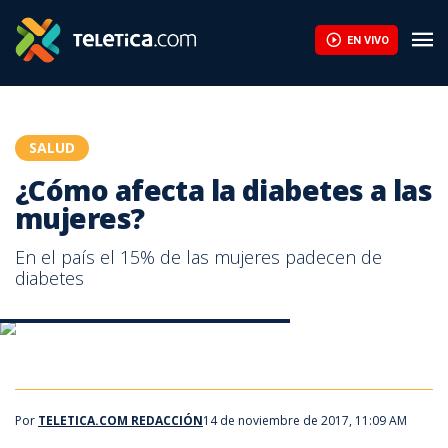
¿Cómo afecta la diabetes a las mujeres? | Teletica
EN VIVO
SALUD
¿Cómo afecta la diabetes a las
mujeres?
En el país el 15% de las mujeres padecen de
diabetes
¿Cómo afecta la diabetes a las personas?
¿Cómo afecta la diabetes a las personas?
Por
TELETICA.COM REDACCIÓN
14 de noviembre de 2017, 11:09 AM