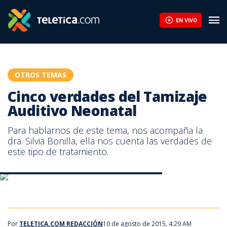
Cinco verdades del Tamizaje Auditivo Neonatal | Teletica
EN VIVO
OTROS TEMAS
Cinco verdades del Tamizaje
Auditivo Neonatal
Para hablarnos de este tema, nos acompaña la
dra. Silvia Bonilla, ella nos cuenta las verdades de
este tipo de tratamiento.
Cinco verdades del Tamizaje Auditivo Neonatal
Cinco verdades del Tamizaje Auditivo Neonatal
Por
TELETICA.COM REDACCIÓN
10 de agosto de 2015, 4:29 AM