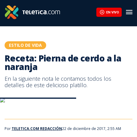
Receta: Pierna de cerdo a la naranja | Teletica
EN VIVO
ESTILO DE VIDA
Receta: Pierna de cerdo a la
naranja
En la siguiente nota le contamos todos los
detalles de este delicioso platillo.
Receta: Pierna de cerdo a la naranja
Receta: Pierna de cerdo a la naranja
Por
TELETICA.COM REDACCIÓN
22 de diciembre de 2017, 2:55 AM