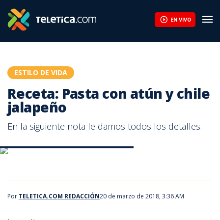
Receta: Pasta con atún y chile jalapeño | Teletica
EN VIVO
ESTILO DE VIDA
Receta: Pasta con atún y chile
jalapeño
En la siguiente nota le damos todos los detalles.
Receta: Pasta con atún y chile jalapeño
Receta: Pasta con atún y chile jalapeño
Por
TELETICA.COM REDACCIÓN
20 de marzo de 2018, 3:36 AM