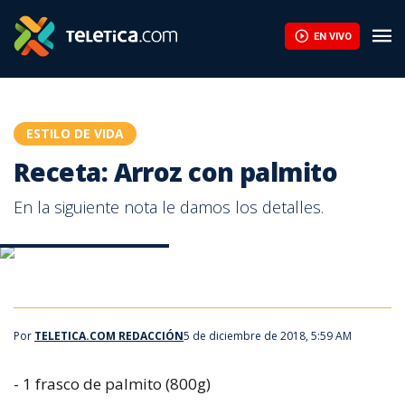
Receta: Arroz con palmito | Teletica
EN VIVO
ESTILO DE VIDA
Receta: Arroz con palmito
En la siguiente nota le damos los detalles.
Receta: Arroz con palmito
Receta: Arroz con palmito
Por
TELETICA.COM REDACCIÓN
5 de diciembre de 2018, 5:59 AM
- 1 frasco de palmito (800g)