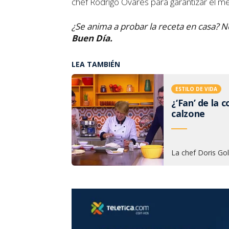
chef Rodrigo Ovares para garantizar el me
¿Se anima a probar la receta en casa? N
Buen Día.
LEA TAMBIÉN
ESTILO DE VIDA
¿‘Fan’ de la 
calzone
La chef Doris Gol