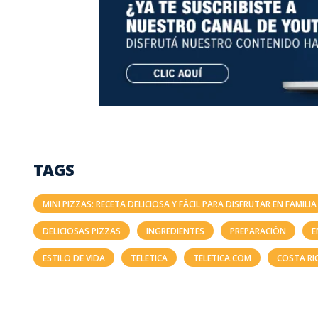
TAGS
MINI PIZZAS: RECETA DELICIOSA Y FÁCIL PARA DISFRUTAR EN FAMILIA
DELICIOSAS PIZZAS
INGREDIENTES
PREPARACIÓN
E
ESTILO DE VIDA
TELETICA
TELETICA.COM
COSTA RI