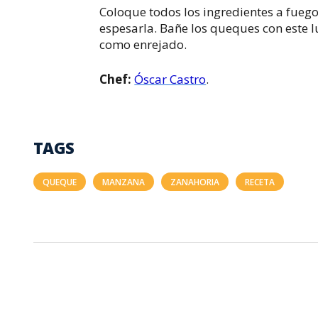
Coloque todos los ingredientes a fueg
espesarla. Bañe los queques con este l
como enrejado.
Chef:
Óscar Castro
.
TAGS
QUEQUE
MANZANA
ZANAHORIA
RECETA