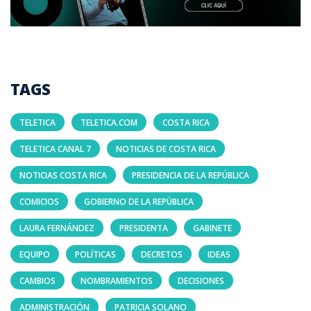
TAGS
TELETICA
TELETICA.COM
COSTA RICA
TELETICA CANAL 7
NOTICIAS DE COSTA RICA
NOTICIAS COSTA RICA
PRESIDENCIA DE LA REPÚBLICA
COMICIOS
GOBIERNO DE LA REPÚBLICA
LAURA FERNÁNDEZ
PRESIDENTA
GABINETE
EQUIPO
POLÍTICAS
DECRETOS
IDEAS
CAMBIOS
NOMBRAMIENTOS
DECISIONES
ADMINISTRACIÓN
PATRICIA SOLANO