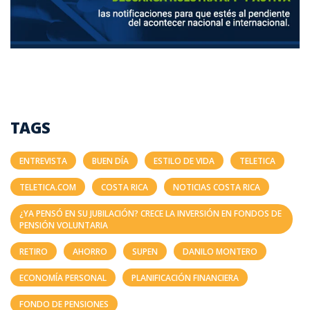
TAGS
ENTREVISTA
BUEN DÍA
ESTILO DE VIDA
TELETICA
TELETICA.COM
COSTA RICA
NOTICIAS COSTA RICA
¿YA PENSÓ EN SU JUBILACIÓN? CRECE LA INVERSIÓN EN FONDOS DE
PENSIÓN VOLUNTARIA
RETIRO
AHORRO
SUPEN
DANILO MONTERO
ECONOMÍA PERSONAL
PLANIFICACIÓN FINANCIERA
FONDO DE PENSIONES