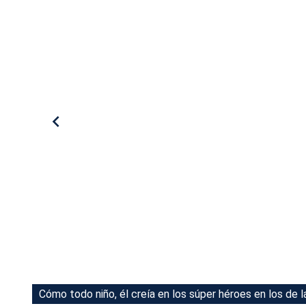
Tu Cara Me Suena
Cómo todo niño, él creía en los súper héroes en los de la
Historias de tatuajes 300414