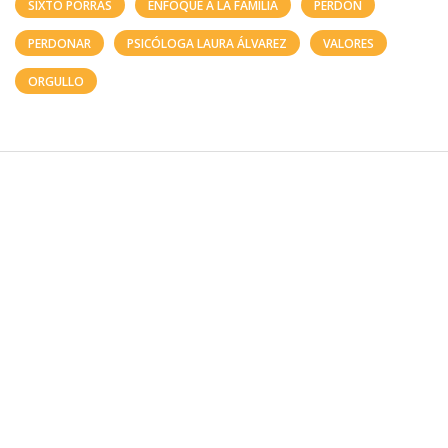
SIXTO PORRAS
ENFOQUE A LA FAMILIA
PERDÓN
PERDONAR
PSICÓLOGA LAURA ÁLVAREZ
VALORES
ORGULLO