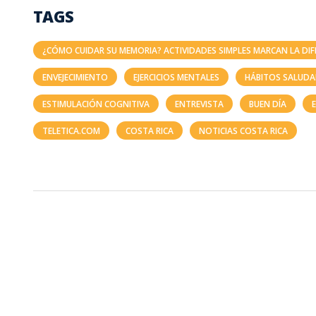
TAGS
¿CÓMO CUIDAR SU MEMORIA? ACTIVIDADES SIMPLES MARCAN LA DIF
ENVEJECIMIENTO
EJERCICIOS MENTALES
HÁBITOS SALUDA
ESTIMULACIÓN COGNITIVA
ENTREVISTA
BUEN DÍA
TELETICA.COM
COSTA RICA
NOTICIAS COSTA RICA