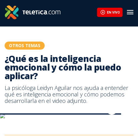
¿Qué es la inteligencia emocional y cómo la puedo aplicar? | Tel
EN VIVO
OTROS TEMAS
¿Qué es la inteligencia
emocional y cómo la puedo
aplicar?
La psicóloga Leidyn Aguilar nos ayuda a entender
qué es inteligencia emocional y cómo podemos
desarrollarla en el video adjunto.
¿Qué es la inteligencia emocional y cómo la puedo aplicar?
¿Qué es la inteligencia emocional y cómo la puedo aplicar?