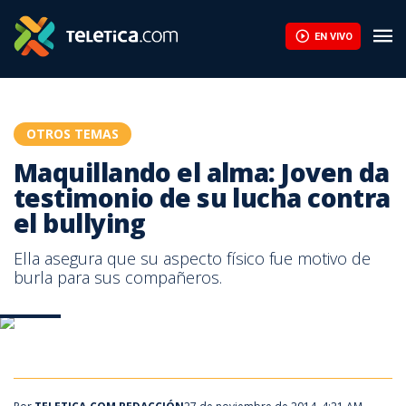
Maquillando el alma: Joven da testimonio de su lucha contra el b
EN VIVO
OTROS TEMAS
Maquillando el alma: Joven da
testimonio de su lucha contra
el bullying
Ella asegura que su aspecto físico fue motivo de
burla para sus compañeros.
Belleza
Belleza