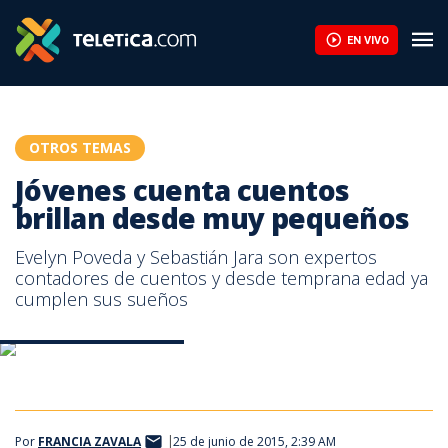
Jóvenes cuenta cuentos brillan desde muy pequeños | Teletica
EN VIVO
OTROS TEMAS
Jóvenes cuenta cuentos
brillan desde muy pequeños
Evelyn Poveda y Sebastián Jara son expertos
contadores de cuentos y desde temprana edad ya
cumplen sus sueños
Jóvenes cuenta cuentos.
Jóvenes cuenta cuentos.
Por
FRANCIA ZAVALA
25 de junio de 2015, 2:39 AM