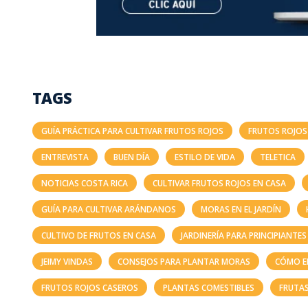
TAGS
GUÍA PRÁCTICA PARA CULTIVAR FRUTOS ROJOS
FRUTOS ROJOS
ENTREVISTA
BUEN DÍA
ESTILO DE VIDA
TELETICA
NOTICIAS COSTA RICA
CULTIVAR FRUTOS ROJOS EN CASA
GUÍA PARA CULTIVAR ARÁNDANOS
MORAS EN EL JARDÍN
CULTIVO DE FRUTOS EN CASA
JARDINERÍA PARA PRINCIPIANTES
JEIMY VINDAS
CONSEJOS PARA PLANTAR MORAS
CÓMO E
FRUTOS ROJOS CASEROS
PLANTAS COMESTIBLES
FRUTAS