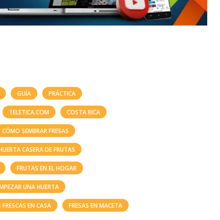
GUÍA
PRÁCTICA
TELETICA.COM
COSTA RICA
CÓMO SEMBRAR FRESAS
HUERTA CASERA DE FRUTAS
FRUTAS EN EL HOGAR
MPEZAR UNA HUERTA
 FRESCAS EN CASA
FRESAS EN MACETA