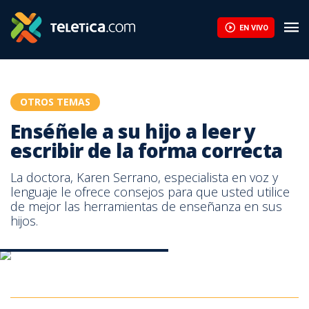
Enséñele a su hijo a leer y escribir de la forma correcta | Teletic
EN VIVO
OTROS TEMAS
Enséñele a su hijo a leer y
escribir de la forma correcta
La doctora, Karen Serrano, especialista en voz y
lenguaje le ofrece consejos para que usted utilice
de mejor las herramientas de enseñanza en sus
hijos.
Aprenda a leer y escribir con su hijo
Aprenda a leer y escribir con su hijo