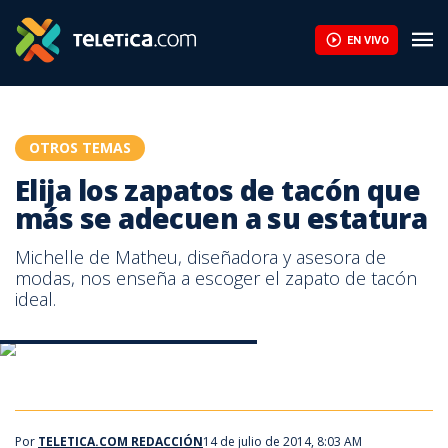
Elija los zapatos de tacón que más se adecuen a su estatura | T
EN VIVO
OTROS TEMAS
Elija los zapatos de tacón que
más se adecuen a su estatura
Michelle de Matheu, diseñadora y asesora de
modas, nos enseña a escoger el zapato de tacón
ideal.
Zapatos de tacón según su estatura
Zapatos de tacón según su estatura
Por
TELETICA.COM REDACCIÓN
14 de julio de 2014, 8:03 AM