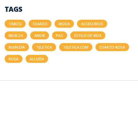
TAGS
TABIZU
CUARZO
MODA
ACCESORIOS
BELELZA
AMOR
PAZ
ESTILO DE VIDA
BUEN DÍA
TELETICA
TELETICA.COM
CUARZO ROSA
ROSA
ALEGRÍA