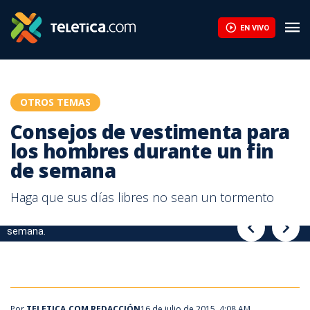
Consejos de vestimenta para los hombres durante un fin de sem
EN VIVO
OTROS TEMAS
Consejos de vestimenta para
los hombres durante un fin
de semana
Haga que sus días libres no sean un tormento
Consejos de vestimenta para un hombre durante los fines de
Consejos de vestimenta para un hombre durante los fines de
semana.
semana.
Por
TELETICA.COM REDACCIÓN
16 de julio de 2015, 4:08 AM