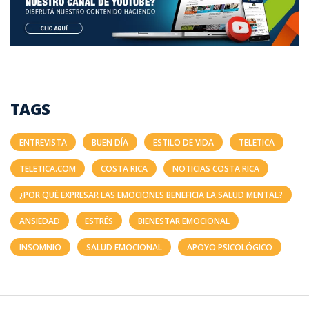
TAGS
ENTREVISTA
BUEN DÍA
ESTILO DE VIDA
TELETICA
TELETICA.COM
COSTA RICA
NOTICIAS COSTA RICA
¿POR QUÉ EXPRESAR LAS EMOCIONES BENEFICIA LA SALUD MENTAL?
ANSIEDAD
ESTRÉS
BIENESTAR EMOCIONAL
INSOMNIO
SALUD EMOCIONAL
APOYO PSICOLÓGICO